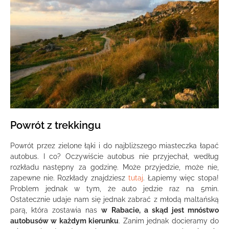
Powrót z trekkingu
Powrót przez zielone łąki i do najbliższego miasteczka łapać
autobus. I co? Oczywiście autobus nie przyjechał, według
rozkładu następny za godzinę. Może przyjedzie, może nie,
zapewne nie. Rozkłady znajdziesz
tutaj
. Łapiemy więc stopa!
Problem jednak w tym, że auto jedzie raz na 5min.
Ostatecznie udaje nam się jednak zabrać z młodą maltańską
parą, która zostawia nas
w Rabacie, a skąd jest mnóstwo
autobusów w każdym kierunku
. Zanim jednak docieramy do