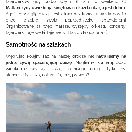
fajerwerków, gdy budzą Cię o 6 rano w weekend 🙂
Maltańczycy uwielbiają świętować i każda okazja jest dobra
.
A jeśli masz 365 okazji…Festa trwa bez końca, a każda parafia
chce przebić swoją poprzedniczkę splendorem!
Organizowane są więc marsze, występy orkiestr, koncerty,
fajerwerki, fajerwerki, fajerwerki. I tak do końca lata 🙂
Samotność na szlakach
Wędrując kolejny raz na naszej drodze
nie natrafiliśmy na
jedną żywą spacerującą duszę
. Mogliśmy kontemplować
widoki nie zwracając uwagi na nikogo innego. Tylko my,
słońce, klify, cisza, natura. Pięknie, prawda?