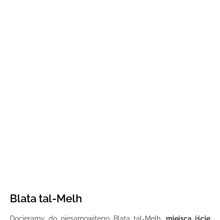
Blata tal-Melh
Docieramy do niesamowitego Blata tal-Melh,
miejsca iście