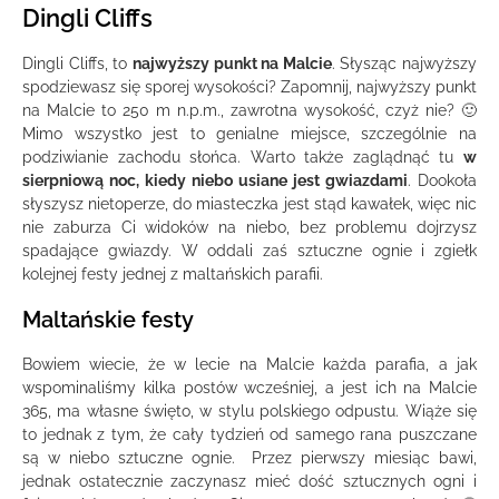
Dingli Cliffs
Dingli Cliffs, to
najwyższy punkt na Malcie
. Słysząc najwyższy
spodziewasz się sporej wysokości? Zapomnij, najwyższy punkt
na Malcie to 250 m n.p.m., zawrotna wysokość, czyż nie? 🙂
Mimo wszystko jest to genialne miejsce, szczególnie na
podziwianie zachodu słońca. Warto także zaglądnąć tu
w
sierpniową noc, kiedy niebo usiane jest gwiazdami
. Dookoła
słyszysz nietoperze, do miasteczka jest stąd kawałek, więc nic
nie zaburza Ci widoków na niebo, bez problemu dojrzysz
spadające gwiazdy. W oddali zaś sztuczne ognie i zgiełk
kolejnej festy jednej z maltańskich parafii.
Maltańskie festy
Bowiem wiecie, że w lecie na Malcie każda parafia, a jak
wspominaliśmy kilka postów wcześniej, a jest ich na Malcie
365, ma własne święto, w stylu polskiego odpustu. Wiąże się
to jednak z tym, że cały tydzień od samego rana puszczane
są w niebo sztuczne ognie. Przez pierwszy miesiąc bawi,
jednak ostatecznie zaczynasz mieć dość sztucznych ogni i