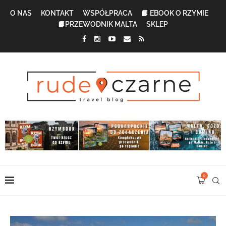
O NAS
KONTAKT
WSPÓŁPRACA
📙 EBOOK O RZYMIE
📙PRZEWODNIK MALTA
SKLEP
0