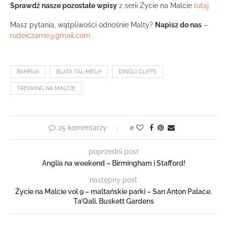
Sprawdź nasze pozostałe wpisy
z serii Życie na Malcie
tutaj
Masz pytania, wątpliwości odnośnie Malty?
Napisz do nas
–
rudeiczarne@gmail.com
BAHRIJA
BLATA TAL-MELH
DINGLI CLIFFS
TREKKING NA MALCIE
25 komentarzy
0
poprzedni post
Anglia na weekend – Birmingham i Stafford!
następny post
Życie na Malcie vol 9 – maltańskie parki – San Anton Palace,
Ta’Qali, Buskett Gardens