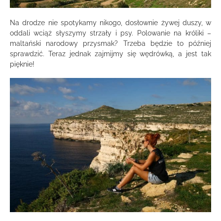
Na drodze nie spotykamy nikogo, dosłownie żywej duszy, w
oddali wciąż słyszymy strzały i psy. Polowanie na króliki –
maltański narodowy przysmak? Trzeba będzie to później
sprawdzić. Teraz jednak zajmijmy się wędrówką, a jest tak
pięknie!