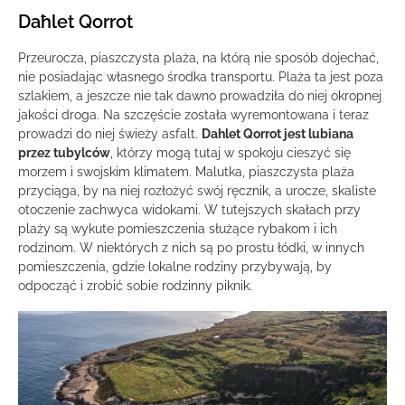
Daħlet Qorrot
Przeurocza, piaszczysta plaża, na którą nie sposób dojechać,
nie posiadając własnego środka transportu. Plaża ta jest poza
szlakiem, a jeszcze nie tak dawno prowadziła do niej okropnej
jakości droga. Na szczęście została wyremontowana i teraz
prowadzi do niej świeży asfalt.
Dahlet Qorrot jest lubiana
przez tubylców
, którzy mogą tutaj w spokoju cieszyć się
morzem i swojskim klimatem. Malutka, piaszczysta plaża
przyciąga, by na niej rozłożyć swój ręcznik, a urocze, skaliste
otoczenie zachwyca widokami. W tutejszych skałach przy
plaży są wykute pomieszczenia służące rybakom i ich
rodzinom. W niektórych z nich są po prostu łódki, w innych
pomieszczenia, gdzie lokalne rodziny przybywają, by
odpocząć i zrobić sobie rodzinny piknik.