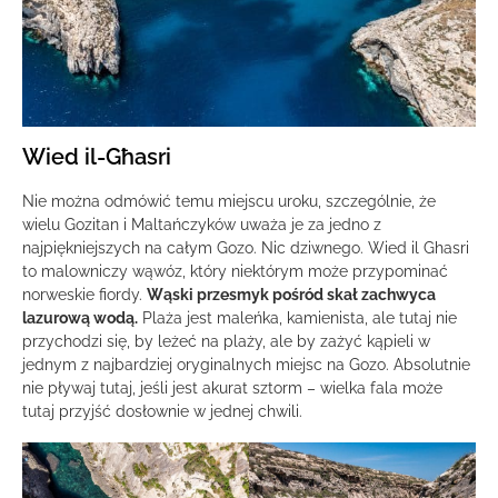
Wied il-Għasri
Nie można odmówić temu miejscu uroku, szczególnie, że
wielu Gozitan i Maltańczyków uważa je za jedno z
najpiękniejszych na całym Gozo. Nic dziwnego. Wied il Ghasri
to malowniczy wąwóz, który niektórym może przypominać
norweskie fiordy.
Wąski przesmyk pośród skał zachwyca
lazurową wodą.
Plaża jest maleńka, kamienista, ale tutaj nie
przychodzi się, by leżeć na plaży, ale by zażyć kąpieli w
jednym z najbardziej oryginalnych miejsc na Gozo. Absolutnie
nie pływaj tutaj, jeśli jest akurat sztorm – wielka fala może
tutaj przyjść dosłownie w jednej chwili.