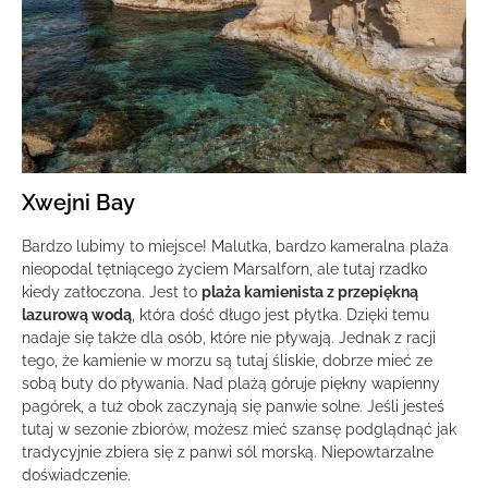
Xwejni Bay
Bardzo lubimy to miejsce! Malutka, bardzo kameralna plaża
nieopodal tętniącego życiem Marsalforn, ale tutaj rzadko
kiedy zatłoczona. Jest to
plaża kamienista z przepiękną
lazurową wodą
, która dość długo jest płytka. Dzięki temu
nadaje się także dla osób, które nie pływają. Jednak z racji
tego, że kamienie w morzu są tutaj śliskie, dobrze mieć ze
sobą buty do pływania. Nad plażą góruje piękny wapienny
pagórek, a tuż obok zaczynają się panwie solne. Jeśli jesteś
tutaj w sezonie zbiorów, możesz mieć szansę podglądnąć jak
tradycyjnie zbiera się z panwi sól morską. Niepowtarzalne
doświadczenie.