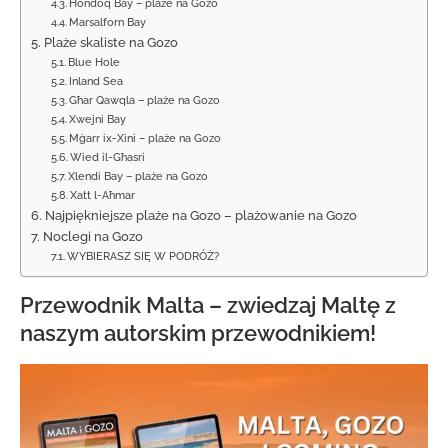
Hondoq Bay – plaże na Gozo
Marsalforn Bay
Plaże skaliste na Gozo
Blue Hole
Inland Sea
Għar Qawqla – plaże na Gozo
Xwejni Bay
Mġarr ix-Xini – plaże na Gozo
Wied il-Għasri
Xlendi Bay – plaże na Gozo
Xatt l-Aħmar
Najpiękniejsze plaże na Gozo – plażowanie na Gozo
Noclegi na Gozo
WYBIERASZ SIĘ W PODRÓŻ?
Przewodnik Malta – zwiedzaj Maltę z
naszym autorskim przewodnikiem!