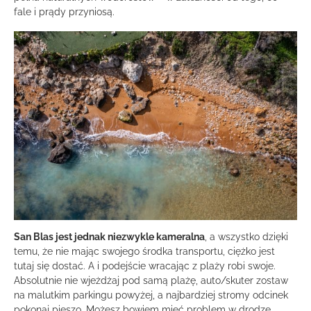
fale i prądy przyniosą.
San Blas jest jednak niezwykle kameralna
, a wszystko dzięki
temu, że nie mając swojego środka transportu, ciężko jest
tutaj się dostać. A i podejście wracając z plaży robi swoje.
Absolutnie nie wjeżdżaj pod samą plażę, auto/skuter zostaw
na malutkim parkingu powyżej, a najbardziej stromy odcinek
pokonaj pieszo. Możesz bowiem mieć problem w drodze