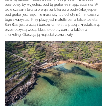
powrotnej, by wyjechać pod tą górkę nie mając auta 4×4. W
lecie czasami lokalsi oferują za kilka euro podwózkę jeepem
pod górkę, jeśli więc nie masz siły lub ochoty iść – możesz z
tego skorzystać. Przy plaży jest malutki bar, a także toaleta.
San Blas jest uroczą i bardzo kameralną plażą z krystaliczną,
przezroczystą wodą. Idealne do pływania, a także na
snorkeling. Otaczają ją majestatyczne skały.