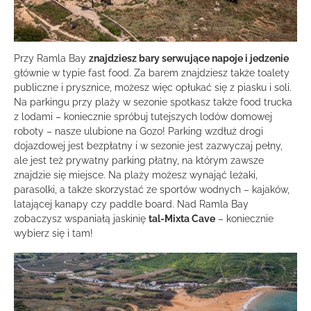
Przy Ramla Bay
znajdziesz bary serwujące napoje i jedzenie
głównie w typie fast food. Za barem znajdziesz także toalety
publiczne i prysznice, możesz więc opłukać się z piasku i soli.
Na parkingu przy plaży w sezonie spotkasz także food trucka
z lodami – koniecznie spróbuj tutejszych lodów domowej
roboty – nasze ulubione na Gozo! Parking wzdłuż drogi
dojazdowej jest bezpłatny i w sezonie jest zazwyczaj pełny,
ale jest też prywatny parking płatny, na którym zawsze
znajdzie się miejsce. Na plaży możesz wynająć leżaki,
parasolki, a także skorzystać ze sportów wodnych – kajaków,
latającej kanapy czy paddle board. Nad Ramla Bay
zobaczysz wspaniałą jaskinię
tal-Mixta Cave
– koniecznie
wybierz się i tam!