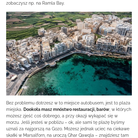
zobaczysz np. na Ramla Bay.
Bez problemu dotrzesz w to miejsce autobusem, jest to plaża
miejska.
Dookoła masz mnóstwo restauracji, barów
, w których
możesz zjeść coś dobrego, a przy okazji wykąpać się w
morzu. Jeśli jesteś w pobliżu – ok, ale sami tę plażę byśmy
uznali za najgorszą na Gozo. Możesz jednak uciec na ciekawe
skałki w Marsalforn, na uroczą Għar Qawqla – znajdziesz tam