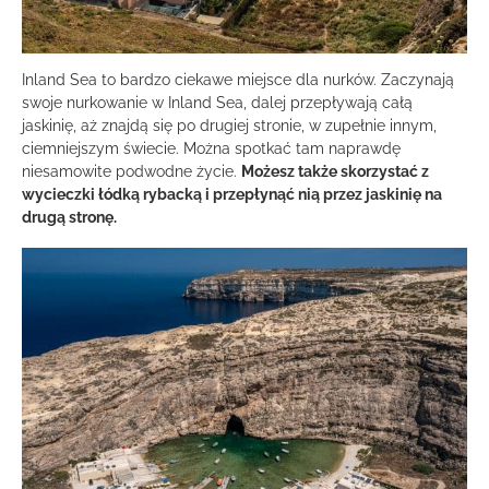
Inland Sea to bardzo ciekawe miejsce dla nurków. Zaczynają
swoje nurkowanie w Inland Sea, dalej przepływają całą
jaskinię, aż znajdą się po drugiej stronie, w zupełnie innym,
ciemniejszym świecie. Można spotkać tam naprawdę
niesamowite podwodne życie.
Możesz także skorzystać z
wycieczki łódką rybacką i przepłynąć nią przez jaskinię na
drugą stronę.