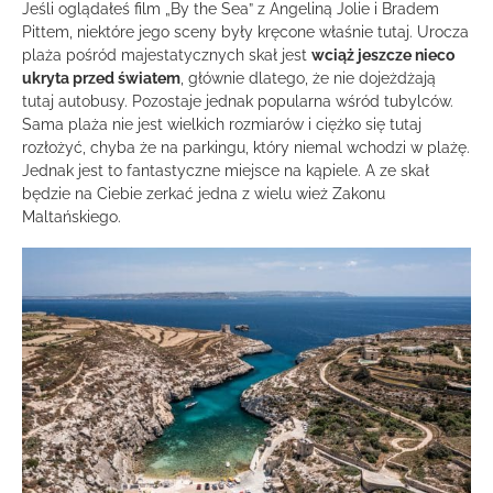
Jeśli oglądałeś film „By the Sea” z Angeliną Jolie i Bradem
Pittem, niektóre jego sceny były kręcone właśnie tutaj. Urocza
plaża pośród majestatycznych skał jest
wciąż jeszcze nieco
ukryta przed światem
, głównie dlatego, że nie dojeżdżają
tutaj autobusy. Pozostaje jednak popularna wśród tubylców.
Sama plaża nie jest wielkich rozmiarów i ciężko się tutaj
rozłożyć, chyba że na parkingu, który niemal wchodzi w plażę.
Jednak jest to fantastyczne miejsce na kąpiele. A ze skał
będzie na Ciebie zerkać jedna z wielu wież Zakonu
Maltańskiego.