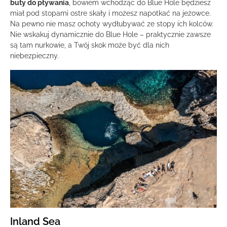
buty do pływania
, bowiem wchodząc do Blue Hole będziesz
miał pod stopami ostre skały i możesz napotkać na jeżowce.
Na pewno nie masz ochoty wydłubywać ze stopy ich kolców.
Nie wskakuj dynamicznie do Blue Hole – praktycznie zawsze
są tam nurkowie, a Twój skok może być dla nich
niebezpieczny.
Inland Sea