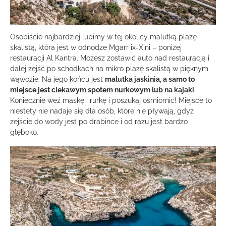
Osobiście najbardziej lubimy w tej okolicy malutką plażę
skalistą, która jest w odnodze Mġarr ix-Xini – poniżej
restauracji Al Kantra. Możesz zostawić auto nad restauracją i
dalej zejść po schodkach na mikro plażę skalistą w pięknym
wąwozie. Na jego końcu jest
malutka jaskinia, a samo to
miejsce jest ciekawym spotem nurkowym lub na kajaki
.
Koniecznie weź maskę i rurkę i poszukaj ośmiornic! Miejsce to
niestety nie nadaje się dla osób, które nie pływają, gdyż
zejście do wody jest po drabince i od razu jest bardzo
głęboko.