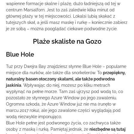
wapienne formacje skalne i plażę, dużo ładniejszą od tej w
centrum Marsalforn. Jest to zaś zaledwie kilka minut od
głównej plaży w tej miejscowości. Lokalsi lubią skakać z
tutejszych skał, a jeśli masz maskę i rurkę – koniecznie zabierz
je ze sobą – można pooglądać ciekawe podwodne życie.
Plaże skaliste na Gozo
Blue Hole
Tuż przy Dwejra Bay znajdziesz słynne Blue Hole – popularne
miejsce dla nurków, ale także dla snorkelerów. To
przepiękny,
naturalny basen otoczony skałami, ale także podwodna
jaskinia
. Wpływając do niej, możesz po kilku metrach
wypłynąć na pełne morze. Tam zaś ujrzysz pod wodą to, co
pozostało ze słynnego Azure Window po jego zawaleniu.
Ogromna szkoda, że Azure Window już nie ma (runęło w
marcu 2017 roku), ale jego zawalone części wyglądają pod
wodą niezwykle imponująco.
Blue Hole pełne jest podwonego życia, co zachwyca także
osoby z maską i rurką. Pamiętaj jednak, że
niezbędne są tutaj