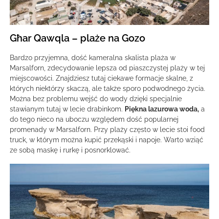
Għar Qawqla – plaże na Gozo
Bardzo przyjemna, dość kameralna skalista plaża w
Marsalforn, zdecydowanie lepsza od piaszczystej plaży w tej
miejscowości. Znajdziesz tutaj ciekawe formacje skalne, z
których niektórzy skaczą, ale także sporo podwodnego życia.
Można bez problemu wejść do wody dzięki specjalnie
stawianym tutaj w lecie drabinkom.
Piękna lazurowa woda,
a
do tego nieco na uboczu względem dość popularnej
promenady w Marsalforn. Przy plaży często w lecie stoi food
truck, w którym można kupić przekąski i napoje. Warto wziąć
ze sobą maskę i rurkę i posnorklować.