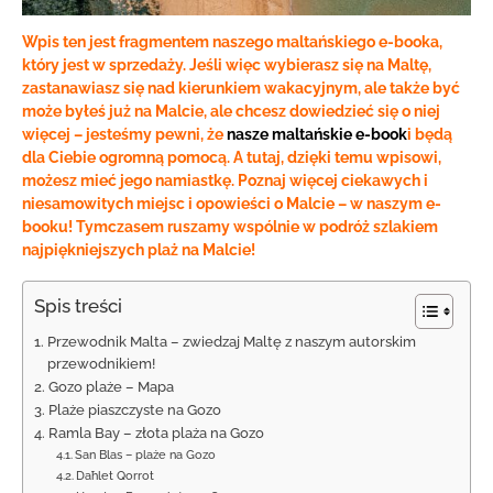
Wpis ten jest fragmentem naszego maltańskiego e-booka,
który jest w sprzedaży. Jeśli więc wybierasz się na Maltę,
zastanawiasz się nad kierunkiem wakacyjnym, ale także być
może byłeś już na Malcie, ale chcesz dowiedzieć się o niej
więcej – jesteśmy pewni, że
nasze maltańskie e-book
i będą
dla Ciebie ogromną pomocą. A tutaj, dzięki temu wpisowi,
możesz mieć jego namiastkę. Poznaj więcej ciekawych i
niesamowitych miejsc i opowieści o Malcie – w naszym e-
booku! Tymczasem ruszamy wspólnie w podróż szlakiem
najpiękniejszych plaż na Malcie!
Spis treści
Przewodnik Malta – zwiedzaj Maltę z naszym autorskim
przewodnikiem!
Gozo plaże – Mapa
Plaże piaszczyste na Gozo
Ramla Bay – złota plaża na Gozo
San Blas – plaże na Gozo
Daħlet Qorrot