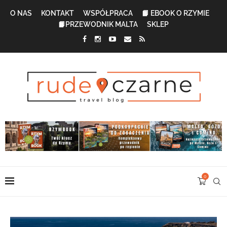
O NAS
KONTAKT
WSPÓŁPRACA
📙 EBOOK O RZYMIE
📙PRZEWODNIK MALTA
SKLEP
0